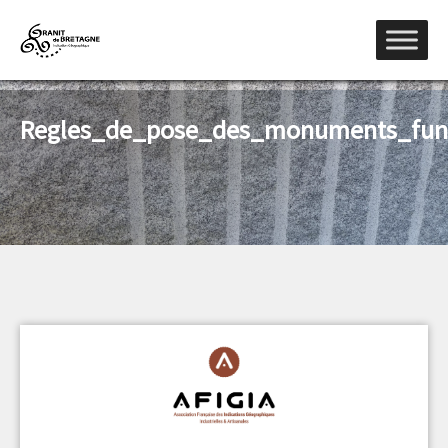
Regles_de_pose_des_monuments_funer